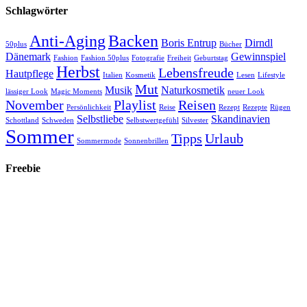
Schlagwörter
Anti-Aging
Backen
Boris Entrup
Dirndl
50plus
Bücher
Dänemark
Gewinnspiel
Fashion
Fashion 50plus
Fotografie
Freiheit
Geburtstag
Herbst
Lebensfreude
Hautpflege
Italien
Kosmetik
Lesen
Lifestyle
Mut
Musik
Naturkosmetik
lässiger Look
Magic Moments
neuer Look
November
Playlist
Reisen
Persönlichkeit
Reise
Rezept
Rezepte
Rügen
Selbstliebe
Skandinavien
Schottland
Schweden
Selbstwertgefühl
Silvester
Sommer
Tipps
Urlaub
Sommermode
Sonnenbrillen
Freebie