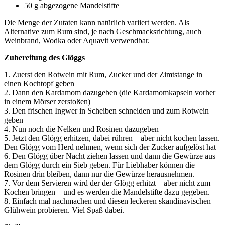
50 g abgezogene Mandelstifte
Die Menge der Zutaten kann natürlich variiert werden. Als
Alternative zum Rum sind, je nach Geschmacksrichtung, auch
Weinbrand, Wodka oder Aquavit verwendbar.
Zubereitung des Glöggs
1. Zuerst den Rotwein mit Rum, Zucker und der Zimtstange in
einen Kochtopf geben
2. Dann den Kardamom dazugeben (die Kardamomkapseln vorher
in einem Mörser zerstoßen)
3. Den frischen Ingwer in Scheiben schneiden und zum Rotwein
geben
4. Nun noch die Nelken und Rosinen dazugeben
5. Jetzt den Glögg erhitzen, dabei rühren – aber nicht kochen lassen.
Den Glögg vom Herd nehmen, wenn sich der Zucker aufgelöst hat
6. Den Glögg über Nacht ziehen lassen und dann die Gewürze aus
dem Glögg durch ein Sieb geben. Für Liebhaber können die
Rosinen drin bleiben, dann nur die Gewürze herausnehmen.
7. Vor dem Servieren wird der der Glögg erhitzt – aber nicht zum
Kochen bringen – und es werden die Mandelstifte dazu gegeben.
8. Einfach mal nachmachen und diesen leckeren skandinavischen
Glühwein probieren. Viel Spaß dabei.