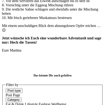
7. Vor dem Servieren das Eiweiß aufschlagen bis es steif ist
8. Vorsichtig unter die Eggnog Mischung rühren
9. Die restliche Sahne schlagen und ebenfalls unter die Mischung
heben
10. Mit frisch geriebener Muskatnuss bestreuen
Mit einem unschuldigen Blick dem ahnungslosen Opfer reichen …
😉
Jetzt wünsche ich Euch eine wunderbare Adventszeit und sage
nur: Hoch die Tassen!
Eure Martina
Das könnte Dir auch gefallen
Filter by
Post type
Post
Page
Category
Eat & Drink
Lifestyle
Fashion
Wellbeing