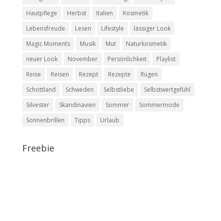
Hautpflege
Herbst
Italien
Kosmetik
Lebensfreude
Lesen
Lifestyle
lässiger Look
Magic Moments
Musik
Mut
Naturkosmetik
neuer Look
November
Persönlichkeit
Playlist
Reise
Reisen
Rezept
Rezepte
Rügen
Schottland
Schweden
Selbstliebe
Selbstwertgefühl
Silvester
Skandinavien
Sommer
Sommermode
Sonnenbrillen
Tipps
Urlaub
Freebie