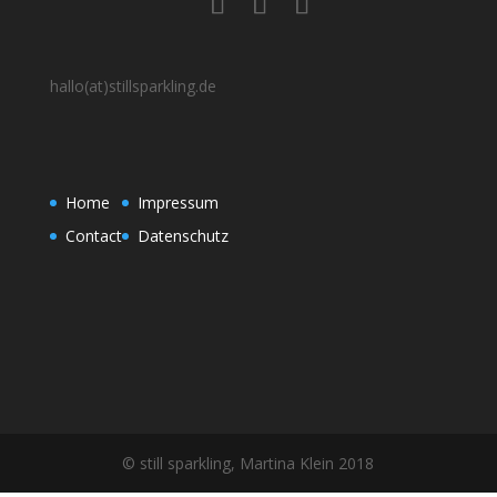
hallo(at)stillsparkling.de
Home
Impressum
Contact
Datenschutz
© still sparkling, Martina Klein 2018