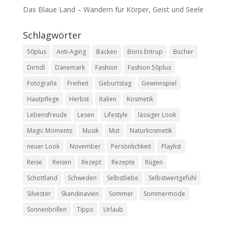
Das Blaue Land – Wandern für Körper, Geist und Seele
Schlagwörter
50plus
Anti-Aging
Backen
Boris Entrup
Bücher
Dirndl
Dänemark
Fashion
Fashion 50plus
Fotografie
Freiheit
Geburtstag
Gewinnspiel
Hautpflege
Herbst
Italien
Kosmetik
Lebensfreude
Lesen
Lifestyle
lässiger Look
Magic Moments
Musik
Mut
Naturkosmetik
neuer Look
November
Persönlichkeit
Playlist
Reise
Reisen
Rezept
Rezepte
Rügen
Schottland
Schweden
Selbstliebe
Selbstwertgefühl
Silvester
Skandinavien
Sommer
Sommermode
Sonnenbrillen
Tipps
Urlaub