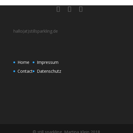
hallo(at)stillsparkling.de
Home
Impressum
Contact
Datenschutz
© still sparkling, Martina Klein 2018