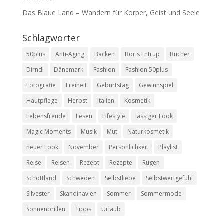
Das Blaue Land – Wandern für Körper, Geist und Seele
Schlagwörter
50plus
Anti-Aging
Backen
Boris Entrup
Bücher
Dirndl
Dänemark
Fashion
Fashion 50plus
Fotografie
Freiheit
Geburtstag
Gewinnspiel
Hautpflege
Herbst
Italien
Kosmetik
Lebensfreude
Lesen
Lifestyle
lässiger Look
Magic Moments
Musik
Mut
Naturkosmetik
neuer Look
November
Persönlichkeit
Playlist
Reise
Reisen
Rezept
Rezepte
Rügen
Schottland
Schweden
Selbstliebe
Selbstwertgefühl
Silvester
Skandinavien
Sommer
Sommermode
Sonnenbrillen
Tipps
Urlaub