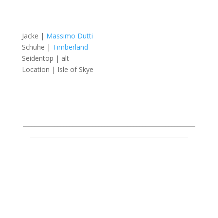
Jacke |
Massimo Dutti
Schuhe |
Timberland
Seidentop | alt
Location | Isle of Skye
___________________________________________________________
______________________________________________________