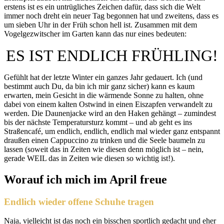
erstens ist es ein untrügliches Zeichen dafür, dass sich die Welt
immer noch dreht ein neuer Tag begonnen hat und zweitens, dass es
um sieben Uhr in der Früh schon hell ist. Zusammen mit dem
Vogelgezwitscher im Garten kann das nur eines bedeuten:
ES IST ENDLICH FRÜHLING!
Gefühlt hat der letzte Winter ein ganzes Jahr gedauert. Ich (und
bestimmt auch Du, da bin ich mir ganz sicher) kann es kaum
erwarten, mein Gesicht in die wärmende Sonne zu halten, ohne
dabei von einem kalten Ostwind in einen Eiszapfen verwandelt zu
werden. Die Daunenjacke wird an den Haken gehängt – zumindest
bis der nächste Temperatursturz kommt – und ab geht es ins
Straßencafé, um endlich, endlich, endlich mal wieder ganz entspannt
draußen einen Cappuccino zu trinken und die Seele baumeln zu
lassen (soweit das in Zeiten wie diesen denn möglich ist – nein,
gerade WEIL das in Zeiten wie diesen so wichtig ist!).
Worauf ich mich im April freue
Endlich wieder offene Schuhe tragen
Naja, vielleicht ist das noch ein bisschen sportlich gedacht und eher