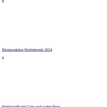
8
Bloggeraktion Herbsttrends 2024
0
Herbstoutfit mit Cape und weiter Hose