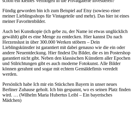
schon ein kleines Vermögen in die Privatgalerie investieren?
Fündig geworden bin ich zum Beispiel auf Etsy (sowieso einer
meiner Lieblingsshops für Vintageteile und mehr). Das hier ist eines
meiner Favoritenbilder.
Auch bei Kunstkopie (ich gebe zu, der Name ist etwas unglücklich
gewählt) gibt es eine Menge zu entdecken. Hier kannst Du nach
Herzenslust in über 300.000 Werken stöbern – Dein
Lieblingskünstler ist garantiert mit dabei genauso wie die ein oder
andere Neuentdeckung. Hier findest Du Bilder, die es im Postershop
garantiert nicht gibt. Neben den klassischen Künstlern aller Epochen
und Stilrichtungen gibt es auch moderne Fotokunst. Alle Bilder
können gerahmt und sogar mit echtem Gemäldefirnis veredelt
werden.
Persönlich habe Ich mir ein Stückchen Bayern in unser neues
Berliner Zuhause geholt. Ich bin gespannt, wo es seinen Platz finden
wird. … (Wilhelm Maria Hubertus Leibl – Ein bayerisches
Mädchen)