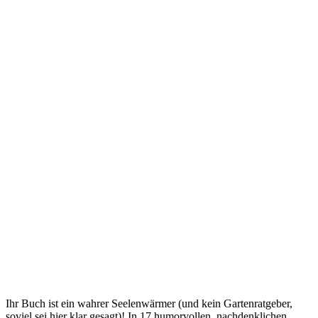
Ihr Buch ist ein wahrer Seelenwärmer (und kein Gartenratgeber,
soviel sei hier klar gesagt)! In 17 humorvollen, nachdenklichen,