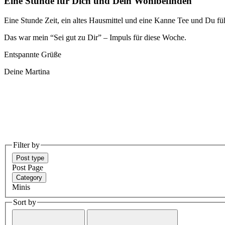
Eine Stunde für Dich und Dein Wohlbefinden
Eine Stunde Zeit, ein altes Hausmittel und eine Kanne Tee und Du fü
Das war mein “Sei gut zu Dir” – Impuls für diese Woche.
Entspannte Grüße
Deine Martina
Filter by
Post type
Post
Page
Category
Minis
Sort by