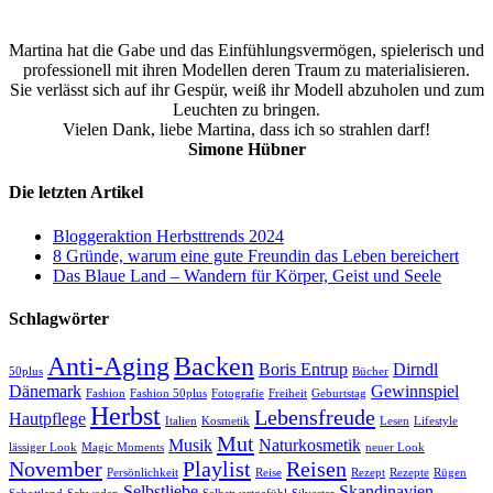
Martina hat die Gabe und das Einfühlungsvermögen, spielerisch und
professionell mit ihren Modellen deren Traum zu materialisieren.
Sie verlässt sich auf ihr Gespür, weiß ihr Modell abzuholen und zum
Leuchten zu bringen.
Vielen Dank, liebe Martina, dass ich so strahlen darf!
Simone Hübner
Die letzten Artikel
Bloggeraktion Herbsttrends 2024
8 Gründe, warum eine gute Freundin das Leben bereichert
Das Blaue Land – Wandern für Körper, Geist und Seele
Schlagwörter
Anti-Aging
Backen
Boris Entrup
Dirndl
50plus
Bücher
Dänemark
Gewinnspiel
Fashion
Fashion 50plus
Fotografie
Freiheit
Geburtstag
Herbst
Lebensfreude
Hautpflege
Italien
Kosmetik
Lesen
Lifestyle
Mut
Musik
Naturkosmetik
lässiger Look
Magic Moments
neuer Look
November
Playlist
Reisen
Persönlichkeit
Reise
Rezept
Rezepte
Rügen
Selbstliebe
Skandinavien