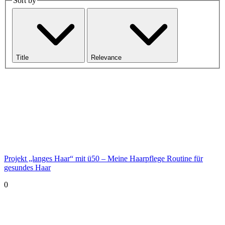
Sort by
Title
Relevance
Projekt „langes Haar“ mit ü50 – Meine Haarpflege Routine für
gesundes Haar
0