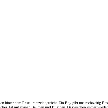
 hinter dem Restaurantzelt gereicht. Ein Boy gibt uns rechtzeitig Be
blisches Tal mit grünen Bäumen und Büschen. Dazwischen immer wieder F