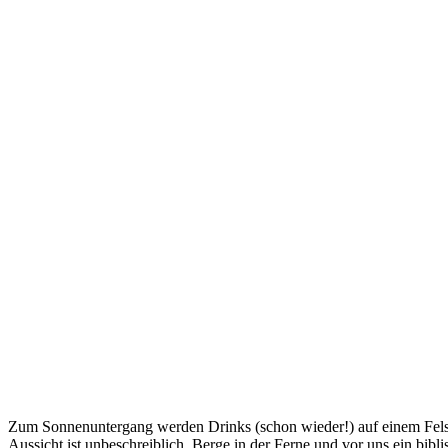
Zum Sonnenuntergang werden Drinks (schon wieder!) auf einem Felsen
Aussicht ist unbeschreiblich. Berge in der Ferne und vor uns ein bi