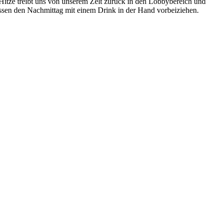
Hitze treibt uns von unserem Zelt zurück in den Lobbybereich und
sen den Nachmittag mit einem Drink in der Hand vorbeiziehen.