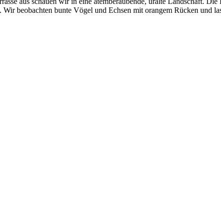
rasse aus schauen wir in eine atemberaubende, uralte Landschaft. Die 
. Wir beobachten bunte Vögel und Echsen mit orangem Rücken und las