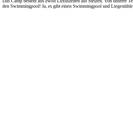
Das Camp besteht aus zwölf Luxuszelten auf Stelzen. Von unserer Ter
den Swimmingpool! Ja, es gibt einen Swimmingpool und Liegestühle