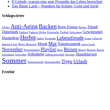
8 Gründe, warum eine gute Freundin das Leben bereichert
Das Blaue Land – Wandern für Körper, Geist und Seele
Schlagwörter
Anti-Aging
Backen
Boris Entrup
Dirndl
50plus
Bücher
Dänemark
Gewinnspiel
Fashion
Fashion 50plus
Fotografie
Freiheit
Geburtstag
Herbst
Lebensfreude
Hautpflege
Italien
Kosmetik
Lesen
Lifestyle
Mut
Musik
Naturkosmetik
lässiger Look
Magic Moments
neuer Look
November
Playlist
Reisen
Persönlichkeit
Reise
Rezept
Rezepte
Rügen
Selbstliebe
Skandinavien
Schottland
Schweden
Selbstwertgefühl
Silvester
Sommer
Tipps
Urlaub
Sommermode
Sonnenbrillen
Freebie