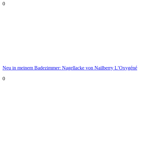
0
Neu in meinem Badezimmer: Nagellacke von Nailberry L’Oxygéné
0