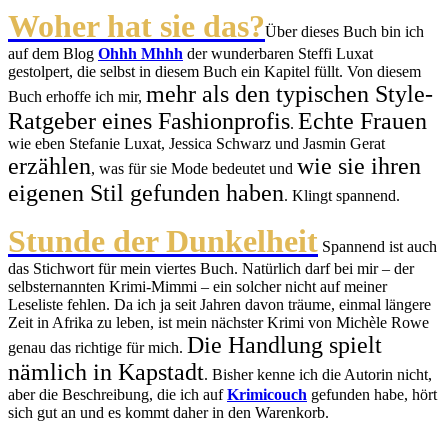
Woher hat sie das?
Über dieses Buch bin ich
auf dem Blog
Ohhh Mhhh
der wunderbaren Steffi Luxat
gestolpert, die selbst in diesem Buch ein Kapitel füllt. Von diesem
mehr als den typischen Style-
Buch erhoffe ich mir,
Ratgeber eines Fashionprofis
Echte Frauen
.
wie eben Stefanie Luxat, Jessica Schwarz und Jasmin Gerat
erzählen
wie sie ihren
, was für sie Mode bedeutet und
eigenen Stil gefunden haben
. Klingt spannend.
Stunde der Dunkelheit
Spannend ist auch
das Stichwort für mein viertes Buch. Natürlich darf bei mir – der
selbsternannten Krimi-Mimmi – ein solcher nicht auf meiner
Leseliste fehlen. Da ich ja seit Jahren davon träume, einmal längere
Zeit in Afrika zu leben, ist mein nächster Krimi von Michèle Rowe
Die Handlung spielt
genau das richtige für mich.
nämlich in Kapstadt
. Bisher kenne ich die Autorin nicht,
aber die Beschreibung, die ich auf
Krimicouch
gefunden habe, hört
sich gut an und es kommt daher in den Warenkorb.