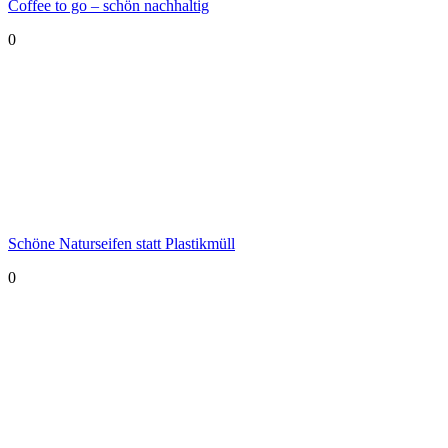
Coffee to go – schön nachhaltig
0
Schöne Naturseifen statt Plastikmüll
0